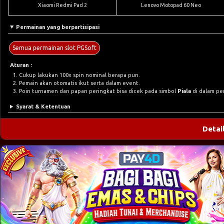
Xiaomi Redmi Pad 2
Lenovo Motopad 60 Neo
Permainan yang berpartisipasi
Semua permainan slot PGSoft
Aturan :
Cukup lakukan 100x spin nominal berapa pun.
Pemain akan otomatis ikut serta dalam event.
Poin turnamen dan papan peringkat bisa dicek pada simbol
Piala
di dalam pe
Syarat & Ketentuan
Detai