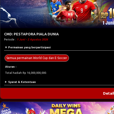
CMD: PESTAPORA PIALA DUNIA
Periode :
1 Juni - 2 Agustus 2026
Permainan yang berpartisipasi
Semua permainan World Cup dan E-Soccer
Aturan :
Total hadiah Rp 16,000,000,000.
Syarat & Ketentuan
Detai