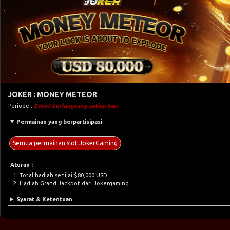
JOKER : MONEY METEOR
Periode :
Event berlangsung setiap hari
Permainan yang berpartisipasi
Semua permainan slot JokerGaming
Aturan :
Total hadiah senilai $80,000 USD.
Hadiah Grand Jackpot dari Jokergaming.
Syarat & Ketentuan