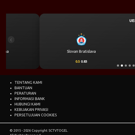
UEFA CHAMPIONS 
August 12, 20
0 
Previous
BET
Slovan Bratislava
0.5
0.83
TENTANG KAMI
BANTUAN
PERATURAN
INFORMASI BANK
HUBUNGI KAMI
KEBIJAKAN PRIVASI
PERSETUJUAN COOKIES
© 2015 - 2026 Copyright SCTVTOGEL.