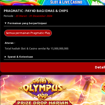
PRAGMATIC : PAY4D BAGI EMAS & CHIPS
Periode :
25 Maret - 31 Desember 2026
Permainan yang berpartisipasi
Semua permainan Pragmatic Play
Aturan :
Total hadiah Slot & Casino senilai Rp 15,000,000,000.
Syarat & Ketentuan
Detai