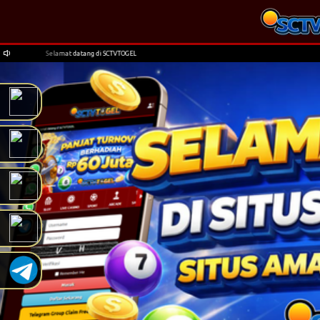
datang di SCTVTOGEL
Selamat datang di SCTVTOGEL