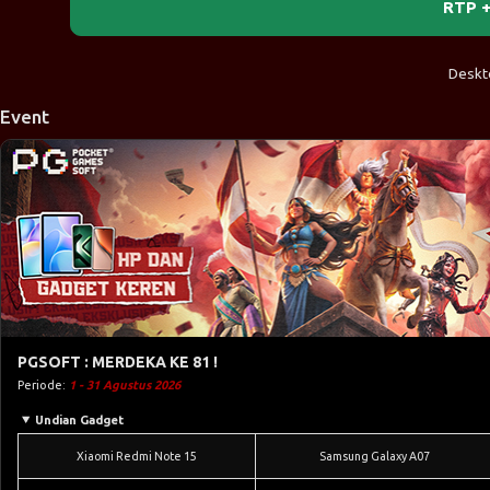
RTP 
Deskt
Event
PGSOFT : MERDEKA KE 81 !
Periode:
1 - 31 Agustus 2026
Undian Gadget
Xiaomi Redmi Note 15
Samsung Galaxy A07